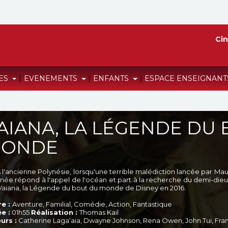
Cin
RES
|
EVENEMENTS
|
ENFANTS
|
ESPACE ENSEIGNAN
AIANA, LA LÉGENDE DU
ONDE
l'ancienne Polynésie, lorsqu'une terrible malédiction lancée par Maui a
inée répond à l'appel de l'océan et part à la recherche du demi-dieu p
 Vaiana, la Légende du bout du monde de Disney en 2016.
e :
Aventure, Familial, Comédie, Action, Fantastique
e :
01h55
Réalisation :
Thomas Kail
urs :
Catherine Lagaʻaia, Dwayne Johnson, Rena Owen, John Tui, Fr