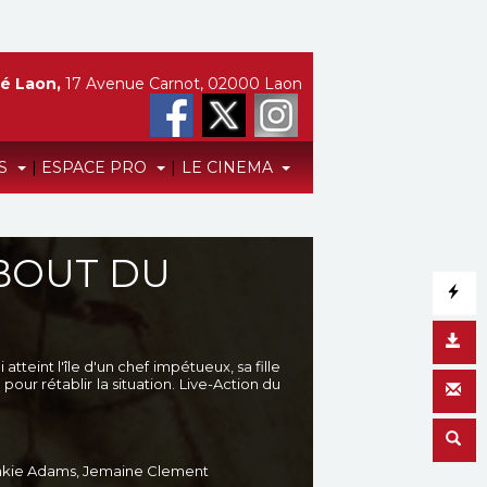
é Laon,
17 Avenue Carnot, 02000 Laon
TS
|
ESPACE PRO
|
LE CINEMA
 BOUT DU
tteint l'île d'un chef impétueux, sa fille
our rétablir la situation. Live-Action du
ankie Adams, Jemaine Clement