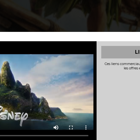
L
Ces liens commerciau
les offres