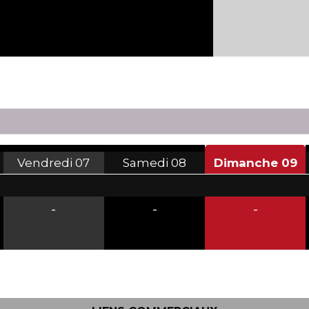
Vendredi
07
Samedi
08
Dimanche
09
-
-
-