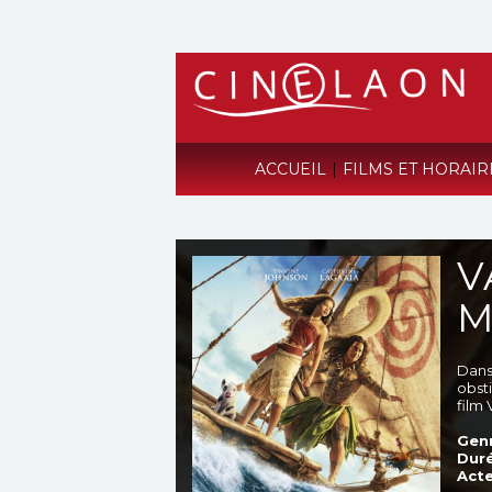
ACCUEIL
|
FILMS ET HORAI
V
M
Dans 
obst
film
Genr
Duré
Acte