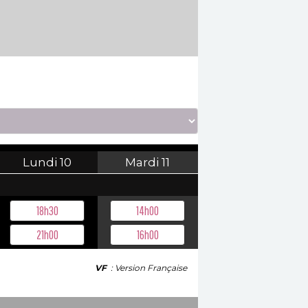
Lundi
10
Mardi
11
18h30
14h00
21h00
16h00
VF
: Version Française