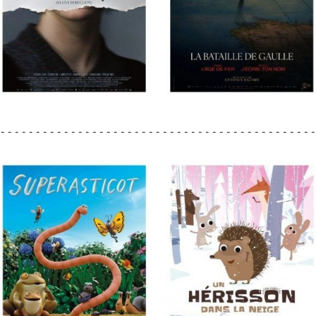
 - - - - - - - - - - - - - - - - - - - - - - - - - - - - - - - - - - - - - - - - - - - - -