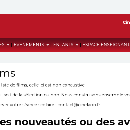
Cin
RES
|
EVENEMENTS
|
ENFANTS
|
ESPACE ENSEIGNAN
lms
ste de films, celle-ci est non exhaustive.
il soit de la sélection ou non. Nous construisons ensemble vot
rver votre séance scolaire : contact@cinelaon.fr
s nouveautés ou des a