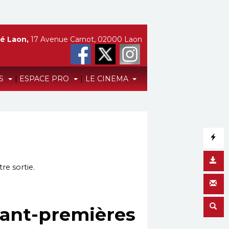
é Laon,
17 Avenue Carnot, 02000 Laon
TS
|
ESPACE PRO
|
LE CINEMA
re sortie.
vant-premières