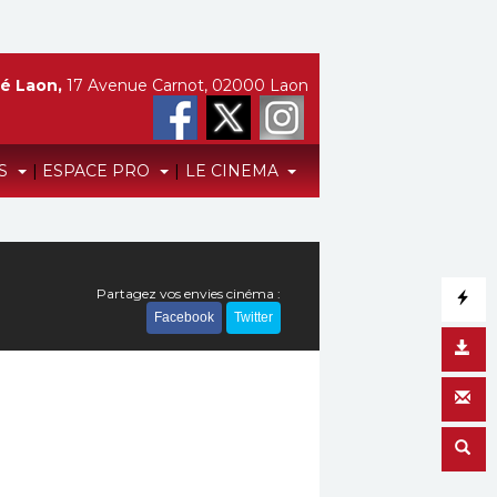
é Laon,
17 Avenue Carnot, 02000 Laon
TS
|
ESPACE PRO
|
LE CINEMA
Partagez vos envies cinéma :
Facebook
Twitter