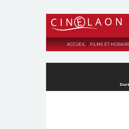
ACCUEIL
|
FILMS ET HORAI
Duré