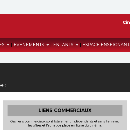
Cin
RES
|
EVENEMENTS
|
ENFANTS
|
ESPACE ENSEIGNAN
e :
LIENS COMMERCIAUX
Ces liens commerciaux sont totalement indépendants et sans lien avec
les offres et l'achat de place en ligne du cinéma.