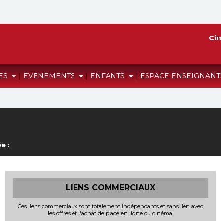
Cin
RES
|
EVENEMENTS
|
ENFANTS
|
ESPACE ENSEIGNAN
e :
LIENS COMMERCIAUX
Ces liens commerciaux sont totalement indépendants et sans lien avec
les offres et l'achat de place en ligne du cinéma.