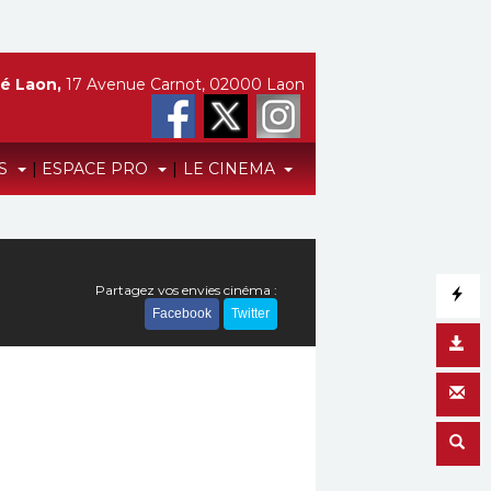
é Laon,
17 Avenue Carnot, 02000 Laon
TS
|
ESPACE PRO
|
LE CINEMA
Partagez vos envies cinéma :
Facebook
Twitter