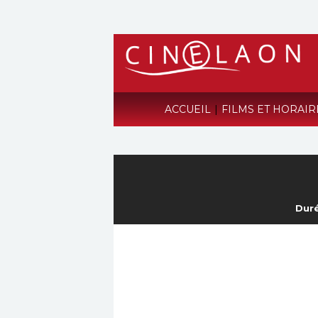
ACCUEIL
|
FILMS ET HORAI
Duré