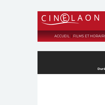
ACCUEIL
|
FILMS ET HORAI
Duré