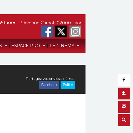
é Laon,
17 Avenue Carnot, 02000 Laon
TS
|
ESPACE PRO
|
LE CINEMA
Partagez vos envies cinéma :
Facebook
Twitter