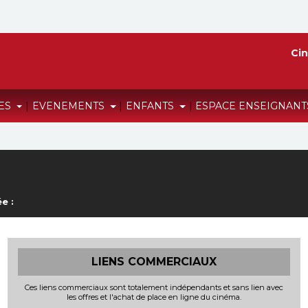
Cin
RES
|
EVENEMENTS
|
ENFANTS
|
ESPACE ENSEIGNAN
e :
LIENS COMMERCIAUX
Ces liens commerciaux sont totalement indépendants et sans lien avec
les offres et l'achat de place en ligne du cinéma.