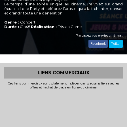
Le temps d’une soirée unique au cinéma, (re)vivez sur grand
écran la Lorie Party et célébrez l’artiste qui a fait chanter, danser
et grandir toute une génération.
Genre :
Concert
Durée :
01h45
Réalisation :
Tristan Carne
Partagez vos envies cinéma :
Facebook
Twitter
LIENS COMMERCIAUX
Ces liens commerciaux sont totalement indépendants et sans lien avec les
offres et l'achat de place en ligne du cinéma.