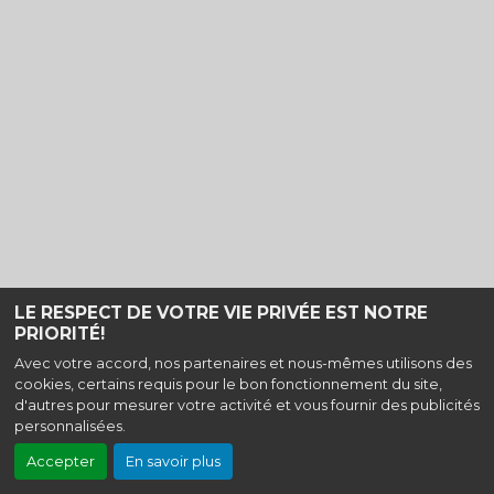
LE RESPECT DE VOTRE VIE PRIVÉE EST NOTRE
PRIORITÉ!
Haut de page
Avec votre accord, nos partenaires et nous-mêmes utilisons des
cookies, certains requis pour le bon fonctionnement du site,
Ciné Laon - 17 Avenue Carnot, 02000 Laon |
Mentions légales
|
Contact
| Tel
d'autres pour mesurer votre activité et vous fournir des publicités
: 03 23 79 09 59
personnalisées.
Politique de confidentialité
Accepter
En savoir plus
Création site internet www.erakys.com